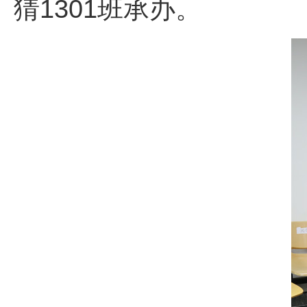
猜
1301
班承办。