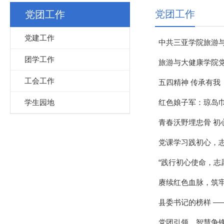
党团工作
党团工作
党建工作
中共三亚学院旅游与
团学工作
旅游与大健康学院党
工会工作
五四精神 传承有我
学生园地
红色娘子军：琼岛
青春沃野埋忠骨 初
党课学习践初心，
“践行初心使命，志
赓续红色血脉，筑牢
县委书记的榜样 —
党团引领，智慧争