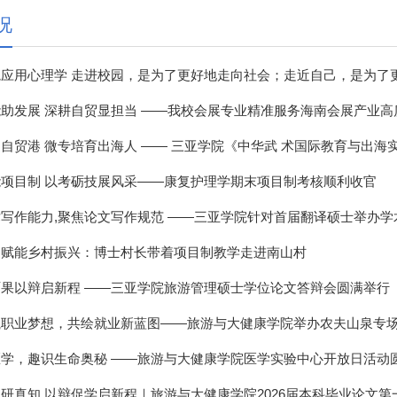
况
应用心理学 走进校园，是为了更好地走向社会；走近自己，是为了更从
助发展 深耕自贸显担当 ——我校会展专业精准服务海南会展产业高
自贸港 微专培育出海人 —— 三亚学院《中华武 术国际教育与出海实务
项目制 以考砺技展风采——康复护理学期末项目制考核顺利收官
写作能力,聚焦论文写作规范 ——三亚学院针对首届翻译硕士举办学术
动赋能乡村振兴：博士村长带着项目制教学走进南山村
果以辩启新程 ——三亚学院旅游管理硕士学位论文答辩会圆满举行
航职业梦想，共绘就业新蓝图——旅游与大健康学院举办农夫山泉专
学，趣识生命奥秘 ——旅游与大健康学院医学实验中心开放日活动
研真知 以辩促学启新程｜旅游与大健康学院2026届本科毕业论文第一