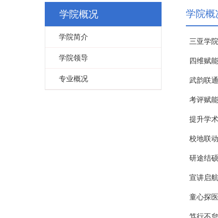
学院概
学院概况
学院简介
三亚学院
学院领导
四维赋能
专业概况
武韵联通
考评赋能
提升学术
校地联
研途结硕
宣讲启
童心探医
笃行不怠