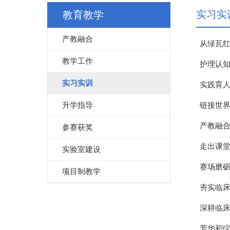
实习实
教育教学
产教融合
从绿瓦红
教学工作
护理认
实习实训
实践育人
升学指导
链接世界
产教融合
参赛获奖
走出课
实验室建设
​赛场磨
项目制教学
夯实临床
深耕临床
芳华初绽