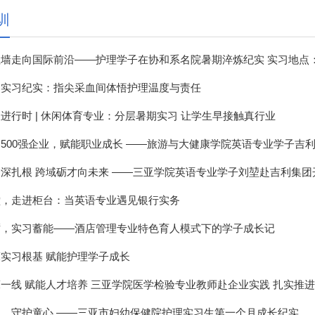
训
墙走向国际前沿——护理学子在协和系名院暑期淬炼纪实 实习地点：中
知实习纪实：指尖采血间体悟护理温度与责任
进行时 | 休闲体育专业：分层暑期实习 让学生早接触真行业
500强企业，赋能职业成长 ——旅游与大健康学院英语专业学子吉
深扎根 跨域砺才向未来 ——三亚学院英语专业学子刘堃赴吉利集团开展
堂，走进柜台：当英语专业遇见银行实务
砺，实习蓄能——酒店管理专业特色育人模式下的学子成长记
实习根基 赋能护理学子成长
一线 赋能人才培养 三亚学院医学检验专业教师赴企业实践 扎实推
，守护童心 ——三亚市妇幼保健院护理实习生第一个月成长纪实