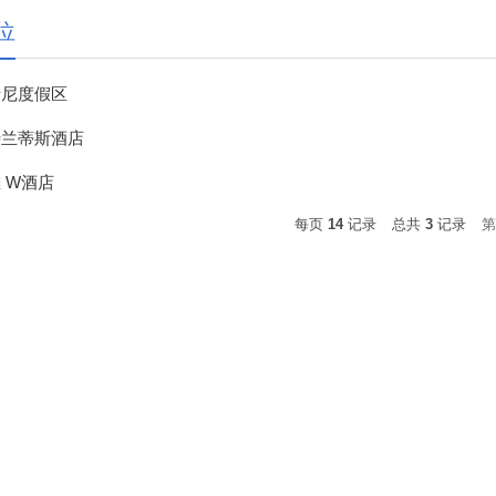
位
士尼度假区
特兰蒂斯酒店
 W酒店
每页
14
记录
总共
3
记录
第