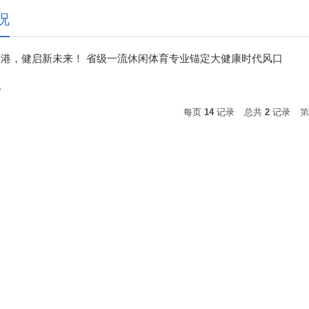
况
港，健启新未来！ 省级一流休闲体育专业锚定大健康时代风口
况
每页
14
记录
总共
2
记录
第