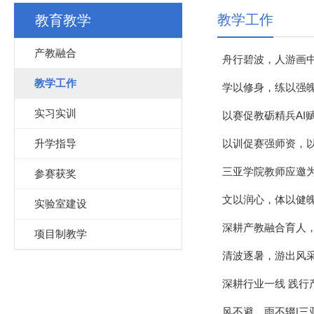
教学工作
教育教学
产教融合
舟行碧波，人游画
教学工作
学以修身，练以强
实习实训
以赛促教砺精兵AI
升学指导
以训促赛强师资，以
三亚学院教师应邀为
参赛获奖
文以润心，体以健
实验室建设
深耕产教融合育人
项目制教学
清波逐暑，游出风
深耕行业一线 践
风不避，雨不辍|