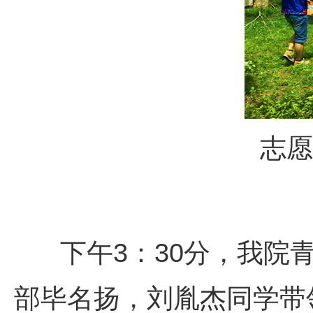
志愿
下午
3
：
30
分，我院
部毕名扬，刘胤杰同学带