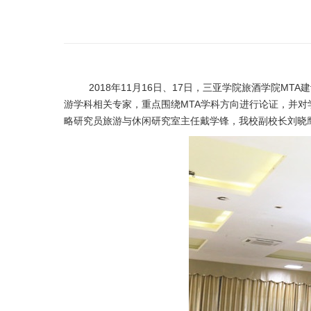
2018年
11
月
16
日、
17
日，三亚学院旅酒学院
MTA
建
游学科相关专家，
重点围绕
MTA
学科方向进行论证，并对
略研究员旅游与休闲研究室主任戴学锋，我校副校长刘晓