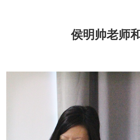
侯明帅老师