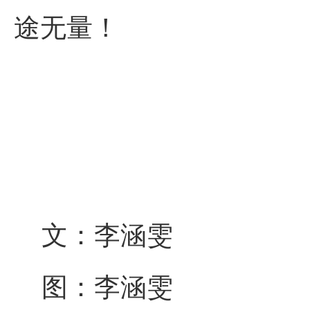
途无量！
文：李涵雯
图：李涵雯