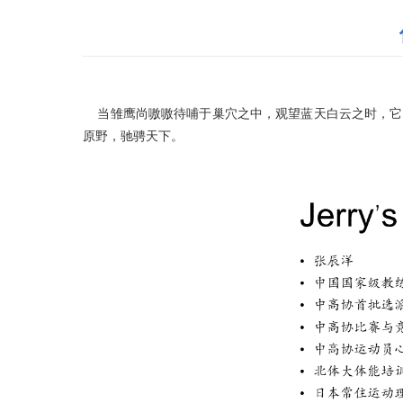
当雏鹰尚嗷嗷待哺于巢穴之中，观望蓝天白云之时，它
原野，驰骋天下。