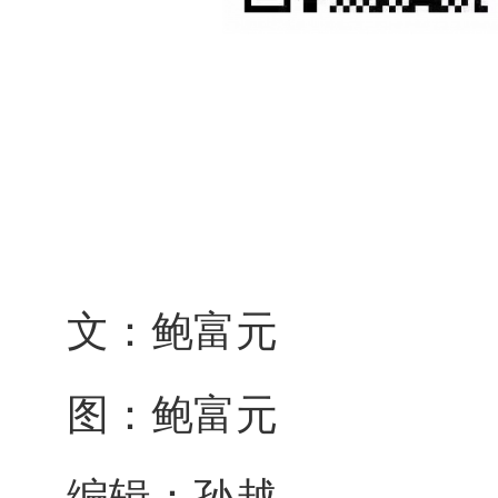
文：鲍富元
图：鲍富元