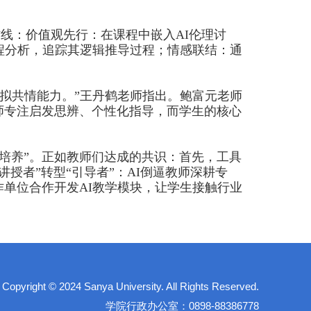
防线：价值观先行：在课程中嵌入
AI
伦理讨
程分析，追踪其逻辑推导过程；情感联结：通
拟共情能力。”王丹鹤老师指出。鲍富元老师
师专注启发思辨、个性化指导，而学生的核心
培养”。正如教师们达成的共识：首先，工具
授者”转型“引导者”：
AI
倒逼教师深耕专
作单位合作开发
AI
教学模块，让学生接触行业
right © 2024 Sanya University. All Rights Reserved.
学院行政办公室：0898-88386778