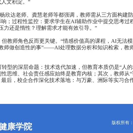
人文积淀。”
师、杨欣达老师、龚慧老师等都强调，教师需从三方面构建
影响；过程性监控：要求学生在
AI
辅助作业中提交思考过
压力还是惰性？理解需求才能有效引导。”
，但教师角色反而更关键。“情感价值高的课程，
AI
无法模
教师做创造性的事”——
AI
处理数据分析和知识检索，教
育转型的深层命题：技术迭代加速，但教育本质仍是“人的
性思维、社会责任感应始终是教育内核；其次，教师从“讲
；最后，校企合作深化技术落地：与万豪、洲际等实习合
版权所有：Copy
健康学院