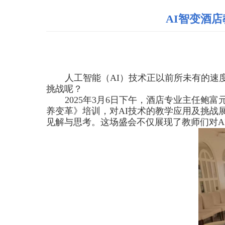
AI智变酒
人工智能（
AI
）技术正以前所未有的速
挑战呢？
2025
年
3
月
6
日下午，酒店专业主任鲍富
养变革》培训，对
AI
技术的教学应用及挑战
见解与思考。这场盛会不仅展现了教师们对
A