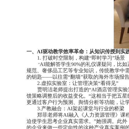
一、
AI
驱动教学效率革命：从知识传授到实
1.
打破时空限制，构建“即时学习”场景
AI
能解答学生
90%
的礼仪课疑问，比如
“
规范、奢侈品工艺等专业知识，传统教学中
的钥匙——以往需“翻墙”获取的海外市场报
2.
虚拟实验室：让管理决策“看得见”
贾明洁老师提出打造的“
AI
酒店管理实验
馈策略调整后的收益变化。“这相当于把五星
更通过客户行为预测、舆情分析等功能，让
3.
产教融合：
AI
架起课堂与行业的桥梁
郑菲老师将
AI
融入《人力资源管理》课
迫使学生思考企业真实需求。”她强调。此外
的企业来做一些定向性的这种产业真实案例