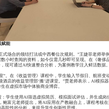
践赋能
正式场合的领结打法或中西餐位次规则。”王婕菲老师举
需数小时查阅的资料，如今仅需几秒即可呈现。在《奢侈
告，现可通过
AI
快速整合分析，为案例教学注入鲜活数据
室”。在《收益管理》课程中，学生输入节假日、航班变
级酒店的收益管理部‘搬’进课堂。”贾老师表示，
AI
模拟器
学生在虚拟市场中体验商业博弈。
程：学生使用
AI
筛选虚拟简历、模拟面试评估，并生成岗
，鲍富元老师提出，将
AI
应用在产教融合上，课程考核在
的高阶性的分析，来提升学生创新性思维。