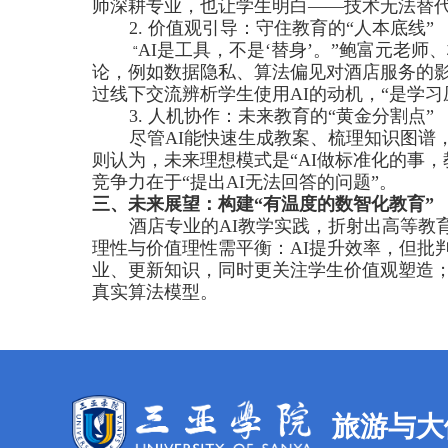
师深耕专业，也让学生明白——技术无法替代
2.
价值观引导：守住教育的“人本底线”
AI
是工具，不是‘替身’。”鲍富元老
“
论，例如数据隐私、算法偏见对酒店服务的
过线下交流辨析学生使用
AI
的动机，“是学习
3.
人机协作：未来教育的“黄金分割点”
尽管
AI
能快速生成教案、梳理知识图谱
则认为，未来理想模式是“
AI
做标准化的事，
竞争力在于“提出
AI
无法回答的问题”。
三、未来展望：构建“有温度的数智化教育”
酒店专业的
AI
教学实践，折射出高等教
理性与价值理性需平衡：
AI
提升效率，但批判
业、更新知识，同时更关注学生价值观塑造
真实算法模型。
旅游与大