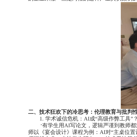
二、技术狂欢下的冷思考：伦理教育与批判
1.
学术诚信危机：
AI
成“高级作弊工具”
有学生用
AI
写论文，逻辑严谨到教师都
“
师以《宴会设计》课程为例：
AI
对“主桌位