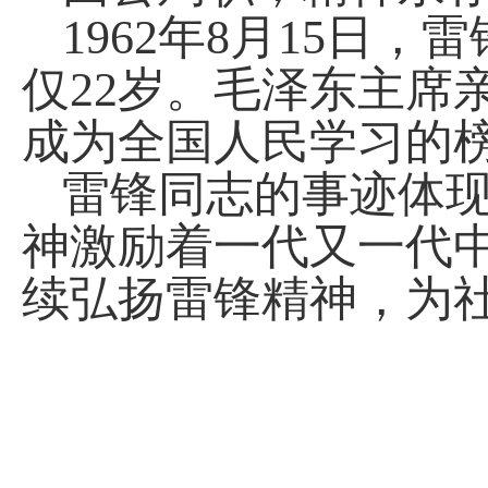
1962
年
8
月
15
日，雷
仅
22
岁。毛泽东主席亲
成为全国人民学习的
雷锋同志的事迹体
神激励着一代又一代
续弘扬雷锋精神，为