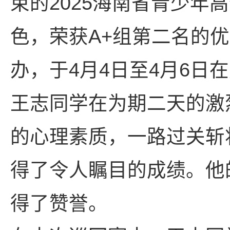
2025
束的
海南省青少年高
A+
色，荣获
组第二名的优
4
4
4
6
办，于
月
日至
月
日在
王志同学在为期
二
天的激
的心理素质，一路过关斩
得了令人瞩目的成绩。他
得了赞誉。