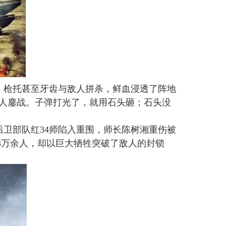
、枪托甚至牙齿与敌人拼杀，鲜血浸透了阵地
人鏖战。子弹打光了，就用石头砸；石头没
后卫部队红
34
师陷入重围，师长陈树湘重伤被
3
万余人，却以巨大牺牲突破了敌人的封锁