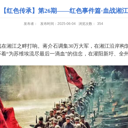
【红色传承】第26期——红色事件篇·血战湘江
发布者：
发布时间：2025-06-04
浏览次数：
354
战在湘江之畔打响。蒋介石调集
30
万大军，在湘江沿岸构
着“为苏维埃流尽最后一滴血”的信念，在灌阳新圩、全