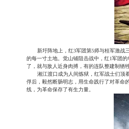
新圩阵地上，红
3
军团第
5
师与桂军激战
的每一寸土地。觉山铺阻击战中，红
1
军团的
了，就与敌人近身肉搏，有的连队整建制牺
湘江渡口成为人间炼狱，红军战士们顶
俘后，毅然断肠明志，用生命践行了对革命
线，为革命保存了有生力量。