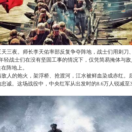
三天三夜。师长李天佑率部反复争夺阵地，战士们用刺刀
年轻战士们在没有坚固工事的情况下，仅凭简易掩体与敌
牲在阵地上。
着敌人的炮火，架浮桥、抢渡河，江水被鲜血染成赤红。
的忠诚。这场战役中，中央红军从出发时的
8.6
万人锐减至