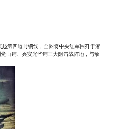
筑起第四道封锁线，企图将中央红军围歼于湘
州觉山铺、兴安光华铺三大阻击战阵地，与敌