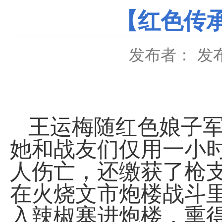
【红色传
发布者：
发布
王运梅随红色娘子
她和战友们仅用一小
人伤亡，还缴获了枪支
在火烧文市炮楼战斗
入辣椒塞进炮楼，熏