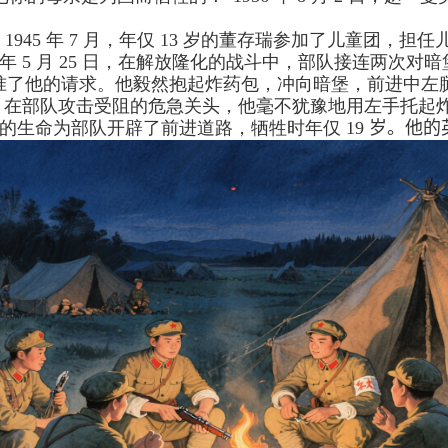
。
1945
年
7
月，年仅
13
岁的董存瑞参加了儿童团，担任
年
5
月
25
日，在解放隆化的战斗中，部队接连两次对暗
批准了他的请求。他毅然抱起炸药包，冲向暗堡，前进中
。在部队攻击受阻的危急关头，他毫不犹豫地用左手托起炸
己的生命为部队开辟了前进道路，牺牲时年仅
19
岁。他的