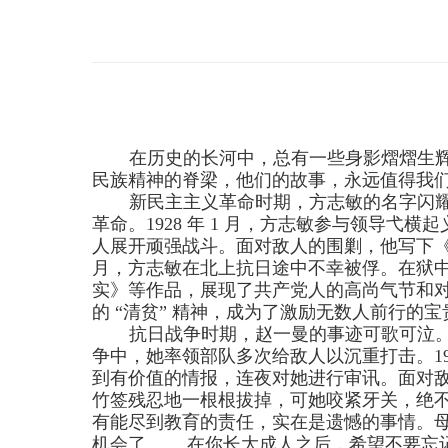
在历史的长河中，总有一些身影熠熠生
民族精神的脊梁，他们的故事，永远值得我
新民主主义革命时期，方志敏的名字闪
革命。
1928
年
1
月，方志敏参与领导弋横起
人展开顽强战斗。面对敌人的围剿，他写下《
月，方志敏在北上抗日途中不幸被俘。在狱
实》等作品，展现了共产党人的高尚气节和
的 “清贫” 精神，成为了激励无数人前行的
抗日战争时期，赵一曼的事迹可歌可泣
争中，她率领部队多次给敌人以沉重打击。
1
到有价值的情报，连夜对她进行审讯。面对
竹签残忍地一根根拔掉，可她咬紧牙关，绝
有能尽到教育的责任，实在是遗憾的事情。
机会了…… 在你长大成人之后，希望不要忘