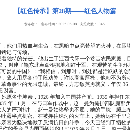
【红色传承】第28期——红色人物篇
发布者：
发布时间：2025-06-08
浏览次数：
345
辉，他们用热血与生命，在黑暗中点亮希望的火种，在困
们铭记与传颂。
耀着独特的光芒。他出生于江西弋阳一个贫苦农民家庭，
义，创建了赣东北革命根据地和红十军。在艰苦的斗争环
可爱的中国》：“我相信，到那时，到处都是活跃跃的创
中，敌人用尽各种手段劝降，许以高官厚禄，他却不为所
对革命事业的无限忠诚。最终，方志敏英勇就义，年仅
36
宝贵财富。
。她原名李坤泰，
1926
年加入中国共产党。
1935
年担任东
935
年
11
月，在与日军作战中，赵一曼为掩护部队腿部
敌人的严刑拷打，赵一曼始终坚贞不屈，她的手腕、腿上
不吐露半点机密。在被押往珠河的火车上，她给远在千里之
母亲因为坚决地做了反满抗日的斗争，今天已经到了牺牲
记你的母亲是为国而牺牲的！”
1936
年
8
月
2
日，赵一曼