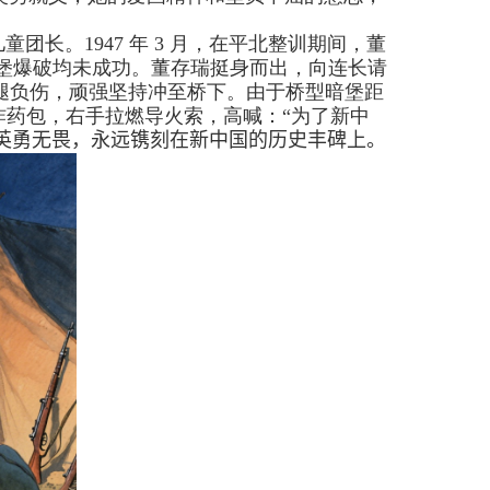
儿童团长。
1947
年
3
月，在平北整训期间，董
堡爆破均未成功。董存瑞挺身而出，向连长请
左腿负伤，顽强坚持冲至桥下。由于桥型暗堡距
药包，右手拉燃导火索，高喊：“为了新中
英勇无畏，永远镌刻在新中国的历史丰碑上。