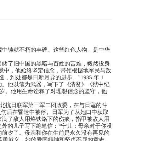
境中铸就不朽的丰碑。这些红色人物，是中华
目睹了旧中国的黑暗与百姓的苦难，毅然投身
境中，他始终坚定信念，带领根据地军民与敌
造，到处都是日新月异的进步。”
1935
年
1
动。他以笔为武器，写下了《清贫》《狱中纪
岁。他用生命诠释了对理想信念的坚守，他
北抗日联军第三军二团政委，在与日寇的斗
负伤后在昏迷中被俘。日军为了从她口中获取
布满了敌人用烙铁烙下的伤痕，指甲被敌人用
外的儿子写下绝笔信：“宁儿：母亲对于你没
的前夕了。母亲和你在生前是永久没有再见的
英勇就义，她的爱国精神和坚贞不屈的意志，