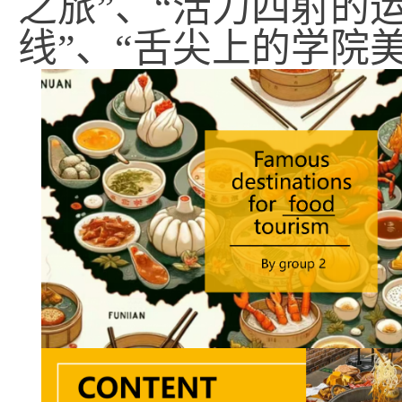
之旅
”、“
活力四射的
线
”、“
舌尖上的学院