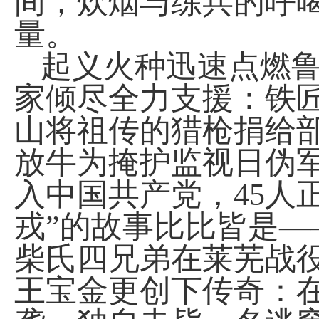
间，炊烟与练兵的呼
量。
起义火种迅速点燃
家倾尽全力支援：铁
山将祖传的猎枪捐给部
放牛为掩护监视日伪
入中国共产党，
45
人
戎”的故事比比皆是
柴氏四兄弟在莱芜战
王宝金更创下传奇：