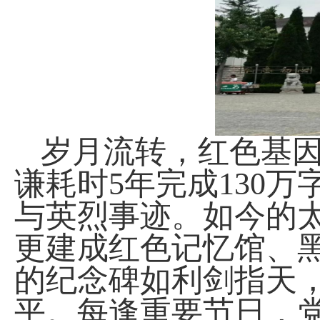
岁月流转，红色基
谦耗时
5
年完成
130
万
与英烈事迹。如今的
更建成红色记忆馆、
的纪念碑如利剑指天
平。每逢重要节日，