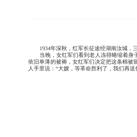
1934
年深秋，红军长征途经湖南汝城，
当晚，女红军们看到老人冻得蜷缩着身
依旧单薄的被褥，女红军们决定把这条棉被
人手里说：“大嫂，等革命胜利了，我们再送