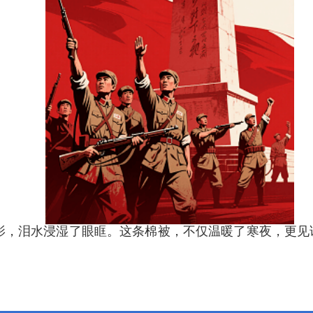
影，泪水浸湿了眼眶。这条棉被，不仅温暖了寒夜，更见证