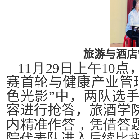
旅游与酒店
11
月
29
日上午
10
点
赛首轮与健康
产业
管
色光影”中，两队选
容进行抢答，旅酒学
内精准作答，凭借答
院代表队进入后续比