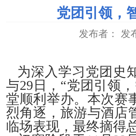
党团引领，
发布者：
发布
为深入学习党团史
与
29
日，“党团引领
堂顺利举办。本次赛
烈角逐，旅游与酒店
临场表现，最终摘得