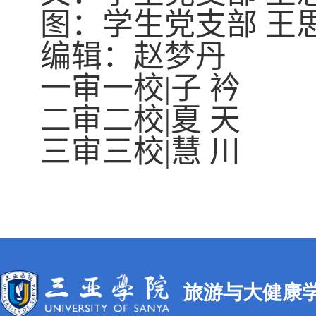
图：学生党支部
王
编辑：赵梦丹
一审一校
|
子 衿
二审二校
|
夏 天
三审三校
|
慧 川
旅游与大健康