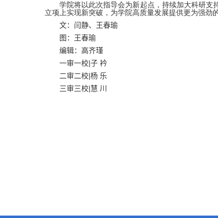
学院将以此次指导会为新起点，持续加大科研支
立项上实现新突破，为学院高质量发展提供更为强劲
文：闫静、王春瑜
图：王春瑜
编辑：高齐瑾
|
一审一校
子 衿
|
二审二校
杨 乐
|
三审三校
慧 川