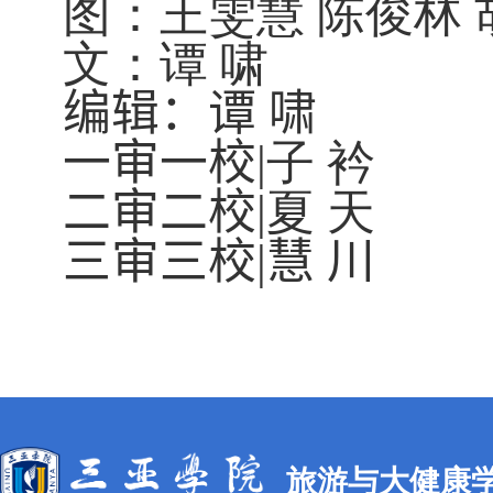
图：王雯慧 陈俊林 
文：谭 啸
编
辑：
谭 啸
一
审
一校
|
子 衿
二审二
校
|
夏 天
三
审
三校
|
慧
川
旅游与大健康