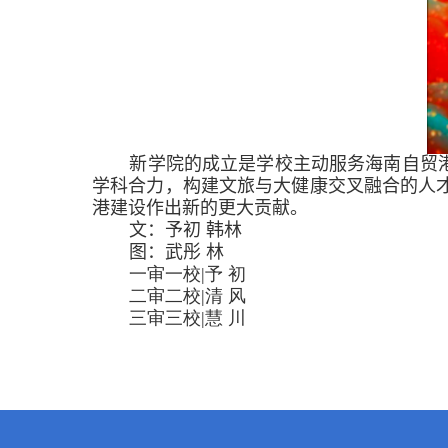
新学院的成立是
学校主动服务海南自贸
学科合力，构建文旅与大健康交叉融合的人
港建设作出新的更大贡献。
文：予
初 韩
林
图：武
彤 林
一审一校
|
予 初
二审二校
|
清 风
三审三校
|
慧 川