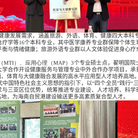
健康发展需求，
涵盖旅游、
外语
、体育、健康四大本科
治疗学等
16
个本科专业
，其中医学康养专业群保障个体生
平衡与情绪健康；旅游外语专业群以人文体验促进身心疗
（
MTI
）、应用心理（
MAP
）
3
个专业硕士点，翟明国院
大学合作开设
健康服务与管理专业中外合作办学项目，承
语、体育与大健康融合发展的高水平应用型人才培养高地
代中国特色社会主义思想的指引下，以“四个全员”践行“三
求与
三亚区位优势，统筹推进专业建设、人才培养、科学
高地，为海南自贸港建设输送更多高素质复合型人才。