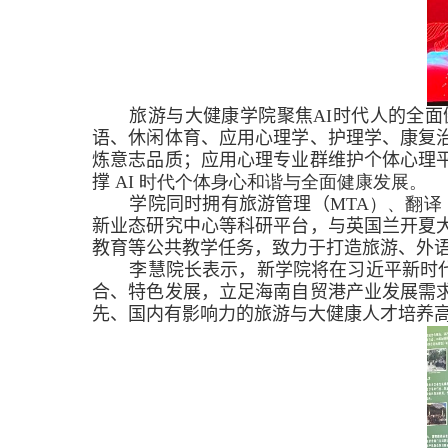
旅游与大健康学院
聚焦
AI
时代人的全面
语、
休闲体育、应用心理学、
护理学、康复
炼意志品质；应用心理专业群维护个体心理
撑
AI
时代个体身心和谐与全面健康发展。
学院
同时
拥有旅游管理（
MTA
）、翻译
新业态研究中心等科研平台
，
与英国兰开夏
教育
等公共教学任务，致力于打造旅游、外
李慧院长表示，新学院将
在习近平新时
合、特色发展，立足
海南自贸港产业发展需
先、国内有影响力的旅游与大健康人才培养