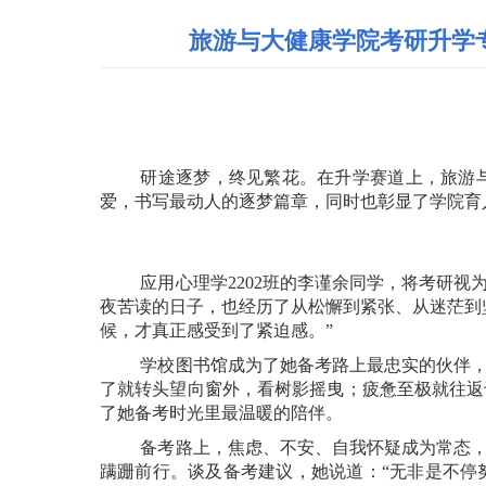
旅游与大健康学院考研升学
研途逐梦，终见繁花。在升学赛道上，旅游
爱，书写最动人的逐梦篇章，同时也彰显了学院育
应用心理学
2202
班的李谨余同学，将考研视
夜苦读的日子，也经历了从松懈到紧张、从迷茫到
候，才真正感受到了紧迫感。”
学校图书馆成为了她备考路上最忠实的伙伴
了就转头望向窗外，看树影摇曳；疲惫至极就往返
了她备考时光里最温暖的陪伴。
备考路上，焦虑、不安、自我怀疑成为常态
蹒跚前行。谈及备考建议，她说道：“无非是不停