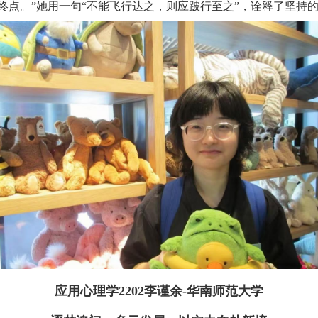
终点。”她用一句“不能飞行达之，则应跛行至之”，诠释了坚持
应用心理学
2202
李谨余
-
华南师范大学