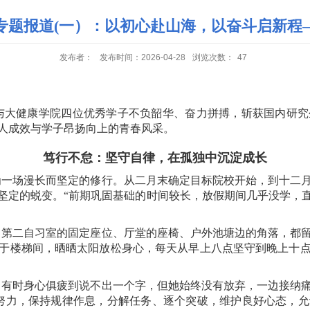
专题报道(一）：以初心赴山海，以奋斗启新程
发布者：
发布时间：2026-04-28
浏览次数：
47
与大健康学院四位优秀学子不负韶华、奋力拼搏，斩获国内研究
人成效与学子昂扬向上的青春风采。
笃行不怠：坚守自律，在孤独中沉淀成长
为一场漫长而坚定的修行。从二月末确定目标院校开始，到十二
坚定的蜕变。“前期巩固基础的时间较长，放假期间几乎没学，
，第二自习室的固定座位、厅堂的座椅、户外池塘边的角落，都
于楼梯间，晒晒太阳放松身心，每天从早上八点坚守到晚上十
，有时身心俱疲到说不出一个字，但她始终没有放弃，一边接纳
努力，保持规律作息，分解任务、逐个突破，维护良好心态，