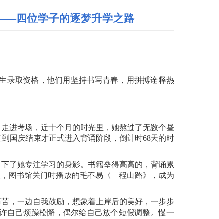
——四位学子的逐梦升学之路
生录取资格，他们用坚持书写青春，用拼搏诠释热
月走进考场，近十个月的时光里，她熬过了无数个昼
直到国庆结束才正式进入背诵阶段，倒计时
68
天的时
留下了她专注学习的身影。书籍垒得高高的，背诵累
点，图书馆关门时播放的毛不易《一程山路》，成为
痛苦，一边自我鼓励，想象着上岸后的美好，一步步
允许自己烦躁松懈，偶尔给自己放个短假调整。慢一