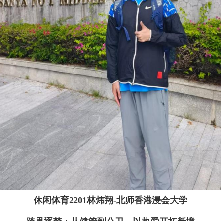
休闲体育
2201
林炜翔
-
北师香港浸会大学