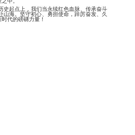
业之中。
历史起点上，我们当永续红色血脉、传承奋斗
赴山海。坚守初心、勇担使命，踔厉奋发、久
新时代的磅礴力量！