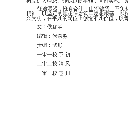
树立远大理想、锤炼过硬本领，脚踏实地、
征途漫漫，惟有奋斗；山河锦绣，不负
精神，以坚定的理想信念筑牢思想根基，以
久为功，在平凡的岗位上创造不凡价值，以
文：侯森淼
编辑：侯森淼
责编：武彤
一审一校
|
予 初
二审二校
|
清 风
三审三校
|
慧 川