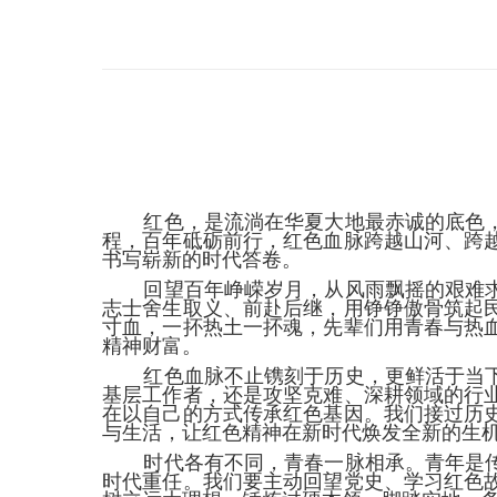
红色，是流淌在华夏大地最赤诚的底色
程，百年砥砺前行，红色血脉跨越山河、跨
书写崭新的时代答卷。
回望百年峥嵘岁月，从风雨飘摇的艰难
志士舍生取义、前赴后继，用铮铮傲骨筑起
寸血，一抔热土一抔魂，先辈们用青春与热
精神财富。
红色血脉不止镌刻于历史，更鲜活于当
基层工作者，还是攻坚克难、深耕领域的行
在以自己的方式传承红色基因。我们接过历
与生活，让红色精神在新时代焕发全新的生
时代各有不同，青春一脉相承。青年是
时代重任。我们要主动回望党史、学习红色