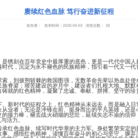
赓续红色血脉 笃行奋进新征程
发布者：
发布时间：2026-04-03
浏览次数：
28
，是镌刻在百年党史中最厚重的底色，更是一代代中国人
越时代，沉淀为永不褪色的民族精神，指引着一代又一代
求索，到披荆斩棘的救国图强，无数革命先辈以热血赴使
民族脊梁；艰苦建设的岁月中，建设者们扎根大地、默默
血铸就的红色精神，凝聚了忠诚、奉献、拼搏、坚守的珍
下。新时代的征程之上，红色精神从未远去，而是融入日
业从业者；无论是冲锋在前、挺身而出的平凡英雄，还是
史的接力棒，褪去战火硝烟的悲壮，延续矢志不渝的信仰
机与活力。
传承红色血脉、续写时代华章的主力军。身处繁荣安定的
故事、感悟红色精神，读懂百年奋斗的初心与坚守，摒弃