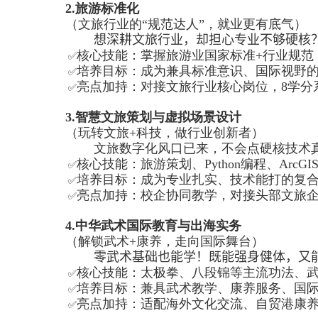
2.
旅游标准化
（文旅行业的“规范达人”，就业更有底气）
想深耕文旅行业，却担心专业不够硬核
核心技能：掌握旅游业国家标准
+
行业规范
✅
培养目标：成为兼具标准意识、国际视野
✅
亮点加持：对接文旅行业核心岗位，
8
学分
✅
3.
智慧文旅策划与虚拟场景设计
（玩转文旅
+
科技，做行业创新者）
文旅数字化风口已来，不会点硬核技术
核心技能：旅游策划、
Python
编程、
ArcGI
✅
培养目标：成为专业扎实、技术能打的复
✅
亮点加持：校企协同教学，对接头部文旅
✅
4.
中华武术国际教育与出海实务
（解锁武术
+
康养，走向国际舞台）
零武术基础也能学！既能强身健体，又
核心技能：太极拳、八段锦等主流功法、
✅
培养目标：兼具武术教学、康养服务、国
✅
亮点加持：适配海外文化交流、自贸港康
✅