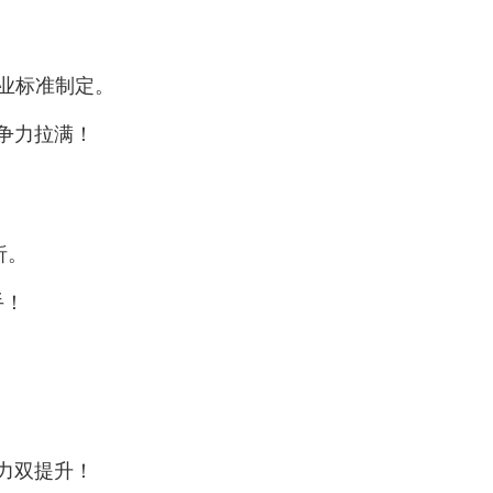
业标准制定。
争力拉满！
析。
手！
力双提升！