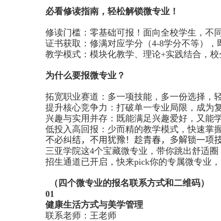
必看修读指南，轻松解锁微专业！
修读门槛：零基础可报！面向全校学生，不
证书获取：修满对应学分（
4-8
学分不等），
教学模式：模块化教学、理论
+
实践结合，校
为什么要报微专业？
拓宽职业赛道：多一项技能，多一份选择，
提升核心竞争力：打破单一专业局限，成为
兴趣与实用并存：既能满足兴趣爱好，又能
低投入高回报：少而精的教学模式，快速掌
不必纠结，不用犹豫！趁青春，多解锁一项
三亚学院这
4
个宝藏微专业，带你跳出舒适圈
招生通道已开启，快来
pick
你的专属微专业，
（四个微专业的报名联系方式和二维码）
01
健康生活方式与美学管理
联系老师：王老师