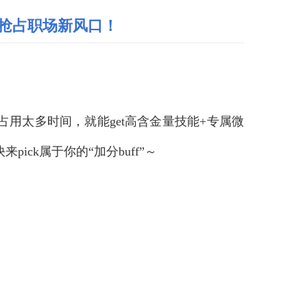
抢占职场新风口！
占用太多时间，就能
get
高含金量技能
+
专属微
快来
pick
属于你的“加分
buff”
～