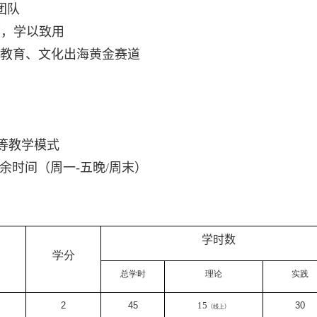
团队
师，学以致用
教育、文化出海黄金赛道
等教学模式
余时间（周一
-
五晚
/
周末）
学时
数
学分
总学时
理论
实践
2
45
15
30
（线上）