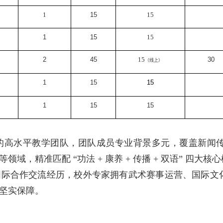
1
15
15
1
15
15
2
45
15
30
（线上）
1
15
15
1
15
15
的高水平教学团队，团队成员专业背景多元，覆盖新闻
等领域，精准匹配 “功法
+
康养
+
传播
+
双语” 四大核
国际合作交流经历，校外专家拥有武术赛事运营、国际文
坚实保障。