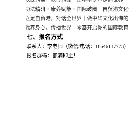
以武为媒，以传为翼｜让中华武术走向世界
功法精研・康养赋能・国际破圈｜自贸港文化
立足自贸港，对话全世界｜做中华文化出海的
武养身心，传播世界｜零基开启你的国际教育
七
、报名方式
联系人：李老师（微信
/
电话：
18646117773
）
报名群码：额满即止！