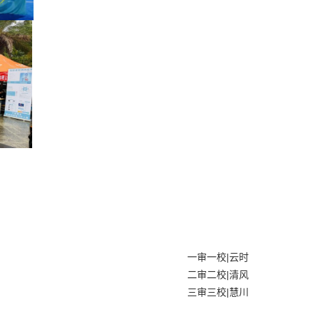
|
一审一校
云时
|
二审二校
清风
|
三审三校
慧川