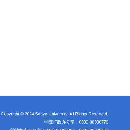
right © 2024 Sanya University. All Rights Reserved.
学院行政办公室：0898-88386778