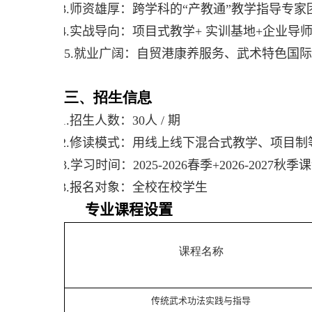
3.
师资雄厚：跨学科的“产教通”教学指导专家
4.
实战导向：项目式教学
+
实训基地
+
企业导
5.
就业广阔：自贸港康养服务、武术特色国际
三、招生信息
1.
招生人数：
30
人
/
期
2.
修读模式：用线上线下混合式教学、项目制
3.
学习时间：
2025-2026
春季
+2026-2027
秋季课
3.
报名对象：全校在校学生
专业课程设置
课程名称
传统
武术
功法
实践与指导