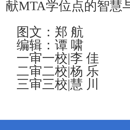
献
MTA
学位点的智慧
图文：郑 航
编辑：谭 啸
一审一校
|
李 佳
二审二校
|
杨 乐
三审三校
|
慧 川