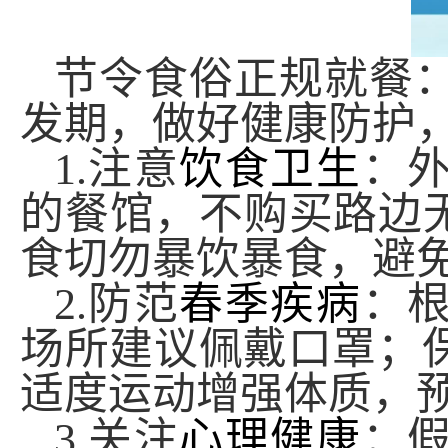
节令食俗
正规就餐
发期，做好健康防护
1.
注意
饮食卫生
：
的餐馆，不购买路边
食切勿暴饮暴食，避
2.
防范
春季疾病
：
场所建议佩戴口罩；
适度运动增强体质，
3.
关注
心理健康
：