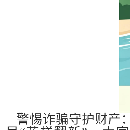
警惕诈骗
守护财产