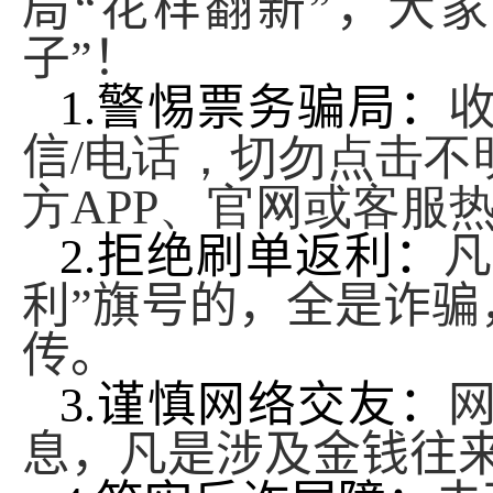
局“花样翻新”，大
子”！
1.
警惕票务骗局：
信
/
电话，切勿点击不
方
APP
、官网或客服
2.
拒绝刷单返利：
凡
利”旗号的，全是诈骗
传。
3.
谨慎网络交友：
息，凡是涉及金钱往