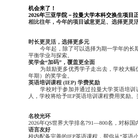
机会来了！
2026
年三亚学院－拉曼大学本科交换生项目
相比往年，今年的项目诚意更足、选择更灵活
时长更灵活，选择更多元
今年起，除了可以选择为期一学年的长期
平衡学业与探索。
奖学金“加码”，覆盖更全面
为鼓励更多优秀学子走出去，学校大幅
年期）的奖学金。
英语培训课程
(IEP)
学费奖励
学校对于参加并通过拉曼大学英语培训
人，学校将给予
IEP
英语培训课程费用奖励。
名校光环
2026
年
QS
世界大学排名
791—800
名，对标国
语言友好
校内配备完善的
IEP
英语课程，帮你从“英语