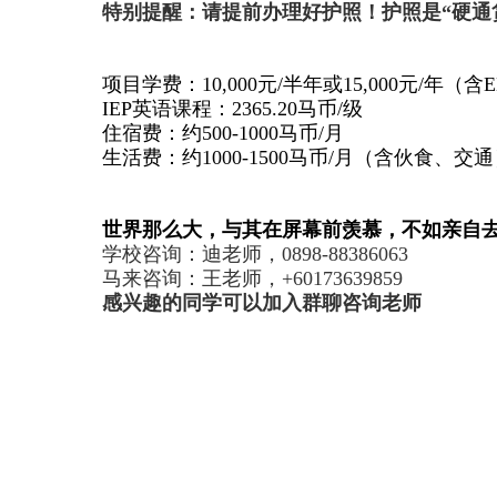
特别提醒：请提前办理好护照！护照是“硬通
项目学费：
10,000
元
/
半年或
15,000
元
/
年（含
IEP
英语课程：
2365.20
马币
/
级
住宿费：约
500-1000
马币
/
月
生活费：约
1000-1500
马币
/
月（含伙食、交通
世界那么大，与其在屏幕前羡慕，不如亲自
学校咨询：迪老师，
0898-88386063
马来咨询：王老师，
+60173639859
感兴趣的同学可以加入群聊咨询老师