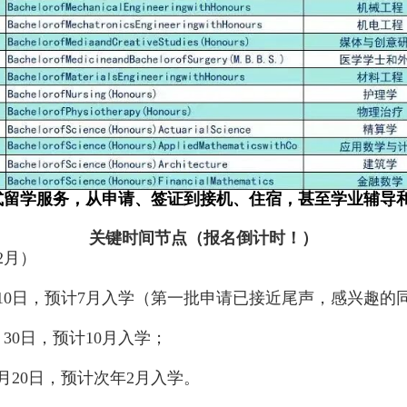
式留学服务，从申请、签证到接机、住宿，甚至学业辅导
关键时间节点（报名倒计时！）
2
月）
10
日，预计
7
月入学（第一批申请已接近尾声，感兴趣的
月
30
日，预计
10
月入学；
月
20
日，预计次年
2
月入学。