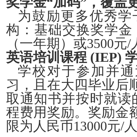
奖学金“加码”，覆盖
为鼓励更多优秀学
构：基础交换奖学金
（一年期）或
3500
元
/
英语培训课程
(IEP)
学校对于参加并通
习，且在大四毕业后
取通知书并按时就读
程费用奖励。奖励金
限为人民币
13000
元
/