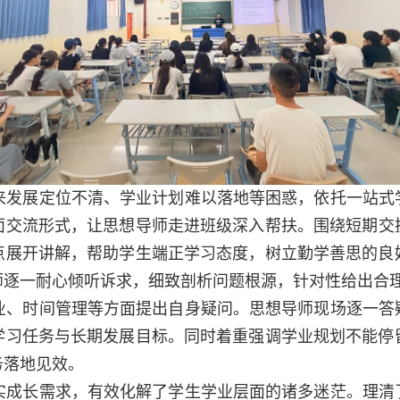
来发展定位不清、学业计划难以落地等困惑
，
依托一站式
面交流形式，让思想导师
走进班级
深入
帮扶
。围绕
短期交
点展开讲解，帮助学生端正学习态度，树立勤学善思的良
师逐一耐心倾听诉求，细致剖析问题根源，针对性给出合
业、时间管理等方面提出自身疑问。
思想导师
现场逐一答
学习任务与长期发展目标。同时着重强调学业规划不能停
务落地见效。
实成长需求，有效化解了学生学业层面的诸多迷茫。理清