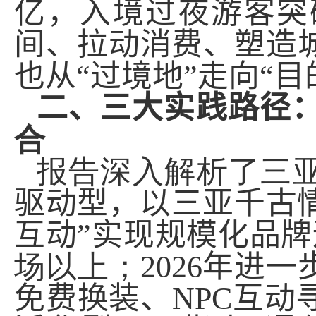
亿，入境过夜游客突
间、拉动消费、塑造
也
从
“
过境地
”
走向
“
目
二、
三大实践路径
合
报告深入解析了三
驱动型
，
以三亚千古
互动
”
实现规模化品牌
场以上；
2026
年进一
免费换装、
NPC
互动