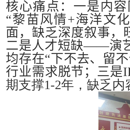
核心痛点：一是内容
“
黎苗风情
+
海洋文
面，缺乏深度叙事，
二是人才短缺——演
均存在
“
下不去、留不
行业需求脱节；三是
I
期支撑
1-2
年，缺乏内