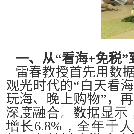
一、
从
“
看海
+
免税
”
雷春教授
首先用数
观光时代的
“
白天看
玩海、晚上购物
”
，再
深度融合。数据显示
增长
6.8%
，全年千人