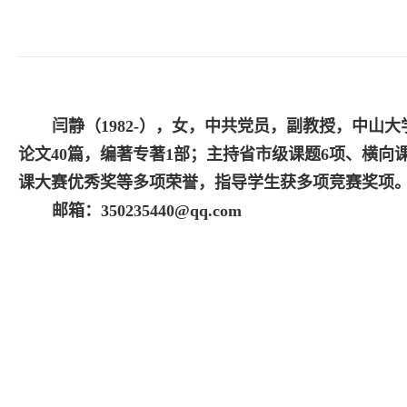
闫静（
1982-
），女，中共党员，副教授，中山大
论文
40
篇，编著专著
1
部；主持省市级课题
6
项、横向
课大赛优秀奖等多项荣誉，指导学生获多项竞赛奖项
邮箱：
350235440@qq.com