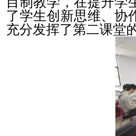
目制教学，在提升学
了学生创新思维、协
充分发挥了第二课堂