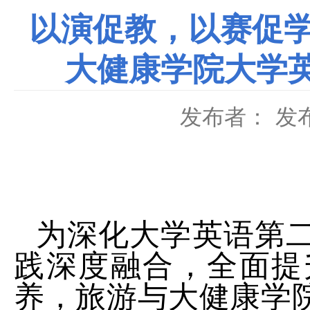
以演促教，以赛促学
大健康学院大学
发布者：
发布
为深化大学英语第
践深度融合，全面提
养，旅游与大健康学