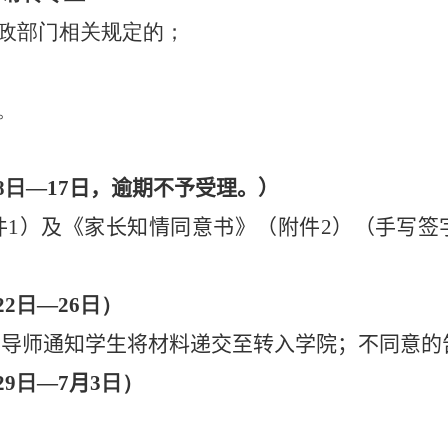
政部门相关规定的；
。
8
日—
17
日
，
逾期不予受理
。
）
件
1
）
及《家长知情同意书》
（
附件
2
）
（
手写签
。
22
日—
26
日）
想导师
通知学生将材料递交至转入学院；不同意的
29
日—
7
月
3
日）