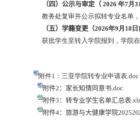
（
四
）公示与审定（
2026
年
7
月
3
教务处复审并公示拟转专业名单
（
五
）学籍变更（
2026
年
9
月
18
日
获批学生至转入学院报到，学院
附件1：三亚学院转专业申请表.doc
附件2：家长知情同意书.doc
附件3：转专业学生名单汇总表.xl
附件4：旅游与大健康学院202520