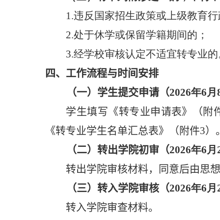
1
.
违反国家招生政策或上级教育行
2.
处于休学或保留学籍期间的；
3.
经学校审核认定不适宜转专业的
四
、工作流程与时间安排
（
一
）学生提交申请（
202
6
年
6
月
学生填写《转专业申请表》
（
附
《
转专业学生名单汇总
表》（附件
3
）
（
二
）转出学院初审（
2026
年
6
月
转出学院审核材料，同意后
由思
（
三
）转入学院审核（
2026
年
6
月
转入学院审查材料
。