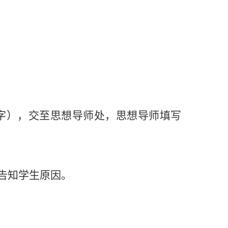
字
），
交至
思想导师处，思想导师填写
告知学生原因。