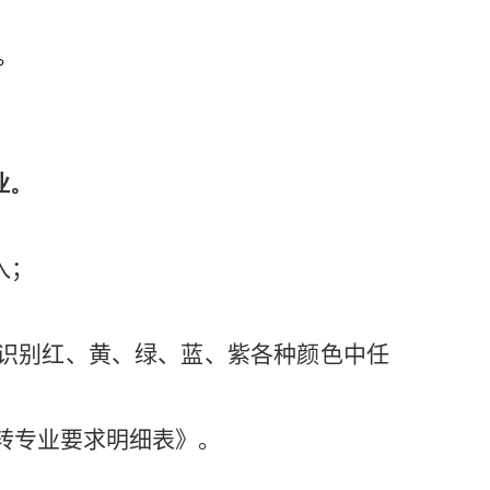
。
业。
入；
识别红、黄、绿、蓝、紫各种颜色中任
转专业要求明细表
》。