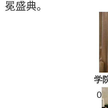
冕盛典。
学
0