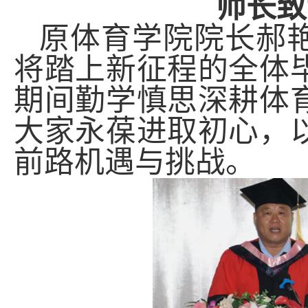
师长
致
原体育学院院长郝
将踏上新征程的全体
期间勤学
慎思
深耕体
大家永葆进取初心，
前路机遇与挑战。