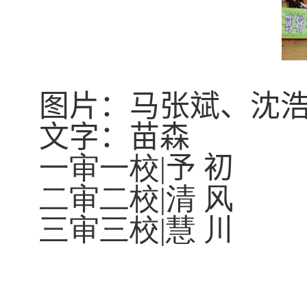
图片：马张斌、沈
文字：苗森
一审一校
|
予 初
二审二校
|
清 风
三审三校
|
慧 川