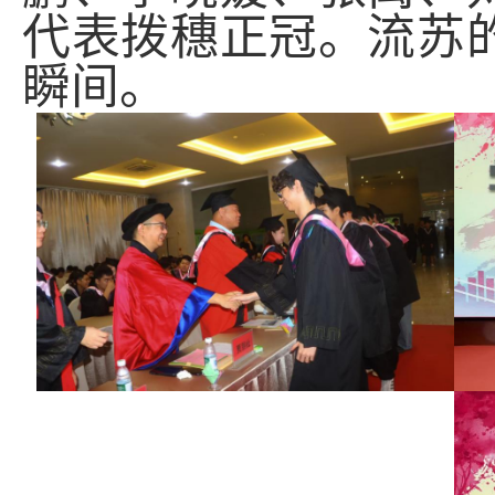
代表拨穗正冠。流苏
瞬间。