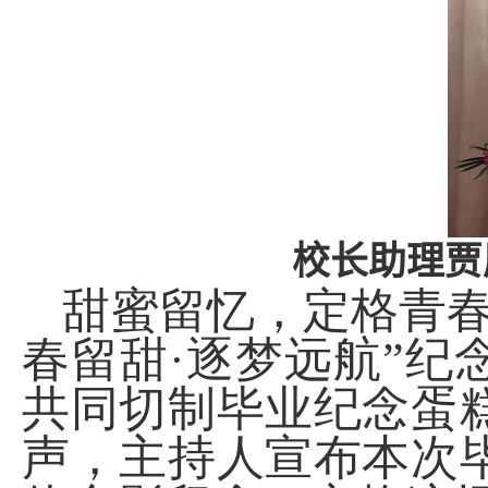
校长助理
贾
甜蜜留忆，定格青春
春留甜
·
逐梦远航”纪
共同切制毕业纪念蛋
声，主持人宣布本次