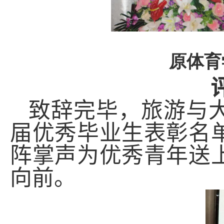
原体育
致辞完毕，
旅游与
届优秀毕业生表彰名
阵掌声为优秀青年送
向前。