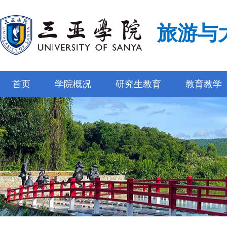
旅游与
首页
学院概况
研究生教育
教育教学