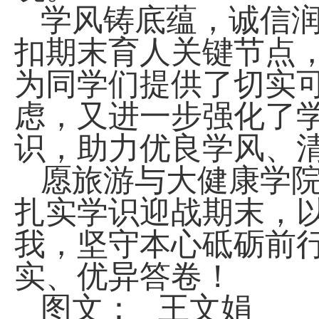
学风铸底蕴，诚信
扣期末育人关键节点
为同学们提供了切实
虑，又进一步强化了
识，助力优良学风、
愿旅游与大健康学
扎实学识迎战期末，
我，坚守本心砥砺前
实、优异答卷！
图文： 王文娟