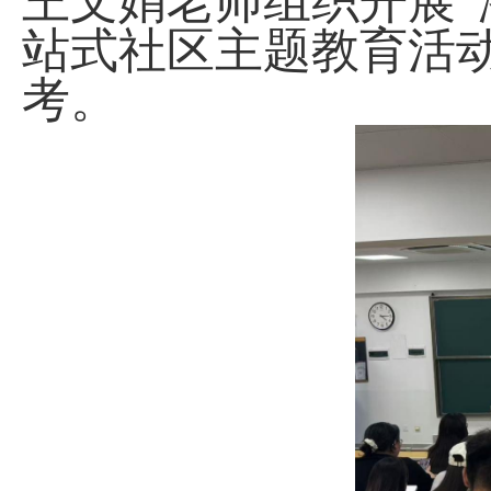
王文娟老师组织开展“
站式社区主题教育活
考。