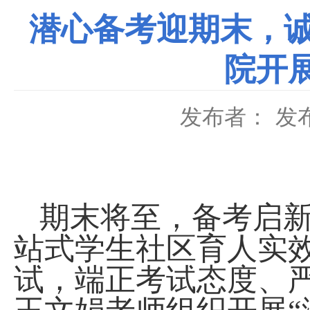
潜心备考迎期末，诚
院开
发布者：
发布
期末将至，备考启
站式学生社区育人实
试，端正考试态度、