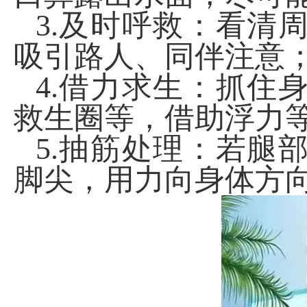
3.
及时呼救：看清
吸引路人、同伴注意
4.
借力求生：抓住
救生圈等，借助浮力
5.
抽筋处理：若腿
脚尖，用力向身体方