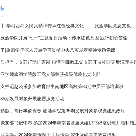
作
丨“学习西岛女民兵精神传承红色经典文化”——旅酒学院党总支教工党
旅酒学院开展“七一”主题党日活动：传承红色基因 践行初心使命
了|旅酒学院深入开展学习贯彻中央八项规定精神专题党课
显担当，支部行动护家园 旅酒学院教工党支部开展校园灾后清理主
三亚学院旅酒学院教工党支部荣获省级优质化党支部
支书记赵晓乐参加教育部中南地区高校第83期中层干部​培训班
35期发展对象开展志愿服务活动
精髓，笃行丰盈青春-旅酒学院第35期发展对象参观党建思政厅
党支部书记李琴 参加2024年海南省基层党组织书记培训班并顺利结
成功举办2024年度专题民主生活会 深化党纪学习教育成果