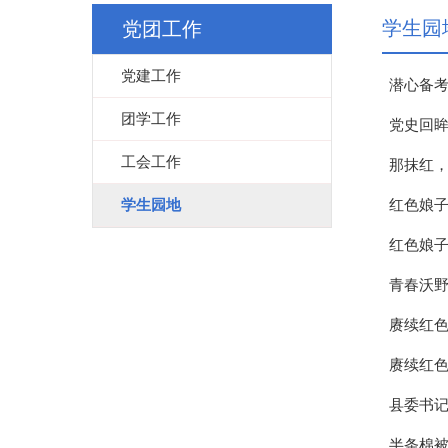
学生园
党团工作
党建工作
潜心备考
团学工作
党史回眸
工会工作
那抹红
学生园地
红色娘
红色娘
青春沃野
赓续红色
赓续红
县委书记
半条棉