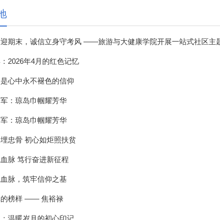
地
迎期末，诚信立身守考风 ——旅游与大健康学院开展一站式社区主
：2026年4月的红色记忆
，是心中永不褪色的信仰
子军：琼岛巾帼耀芳华
子军：琼岛巾帼耀芳华
埋忠骨 初心如炬照扶贫
血脉 笃行奋进新征程
色血脉，筑牢信仰之基
的榜样 —— 焦裕禄
被：温暖岁月的初心印记