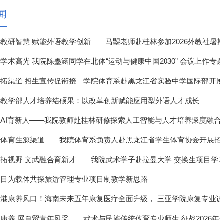
闻
教研智慧 赋能外语教学创新——马曌老师赴桂林参加2026外教社暑期
学术高光 我院陈墨涵同学在北体“运动与健康中国2030” 会议上作专
拓渠道 招生宣传促衔接｜学院体育系赴黑龙江省实验中学国际部开展专
语教学部人才培养结硕果：以改革创新赋能应用型外语人才成长
AI育新人——我院教师赴桂林研修探索人工智能与人才培养深度融
外体育生源渠道——我院体育系负责人赴黑龙江省学生体育协会开展
拓视野 文武融合育新才——我院武术学子赴拉曼大学 交换生项目学
项目为载体共探旅游管理专业项目制教学新思路
港康养风口！海南未来五年康复医疗全面升级， 三亚学院康复专业诚邀
康养 展自贸青年风采——武术与民族传统体育专业师生 征战2026年全