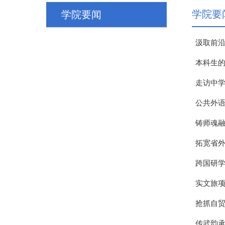
学院要
学院要闻
汲取前沿
本科生的
走访中学
公共外
铸师魂融
拓宽省
跨国研学
实文旅
抢抓自贸
传武韵承