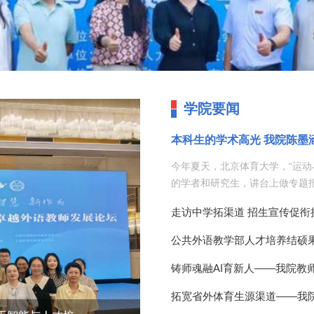
学院要闻
今年夏天，北京体育大学，“运动
的学者和研究生，讲台上做专题报
学生陈墨涵。她汇报的题目是《基
俗点来说就是运动怎么搭配益生
了运动科学、营养学和微生物学
前沿，文献做得扎实，还有一点
从一个很现实的问题出发。现在
效果差；光节食，体重掉了肌肉
果运动的同时，配合补充特定益