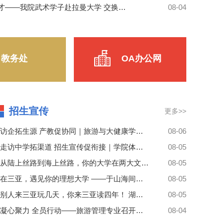
提高身体对运动负荷的耐受能力。同时，运动产生的代谢物可
跨国研学拓视野 文武融合育新才——我院武术学子赴拉曼大学 交换生项目学习纪实
08-04
脂肪氧化，还能在减脂过程中抑制肌肉分解。翻译成大众可以
，让运动的副作用变小。做这个研究，他系统检索了PubM
教务处
OA办公网
招生宣传
更多>>
访企拓生源 产教促协同｜旅游与大健康学院体育系赴齐齐哈尔赛威运动中心走访交流
08-06
走访中学拓渠道 招生宣传促衔接｜学院体育系赴黑龙江省实验中学国际部开展专业宣传走访交流
08-05
从陆上丝路到海上丝路，你的大学在两大文明交汇处
08-05
在三亚，遇见你的理想大学 ——于山海间求学，与时代共成长
08-05
别人来三亚玩几天，你来三亚读四年！ 湖北伢，在像景区一样的校园学旅游管理，把整座城市变成实践课堂
08-05
凝心聚力 全员行动——旅游管理专业召开招生攻坚工作部署会
08-04