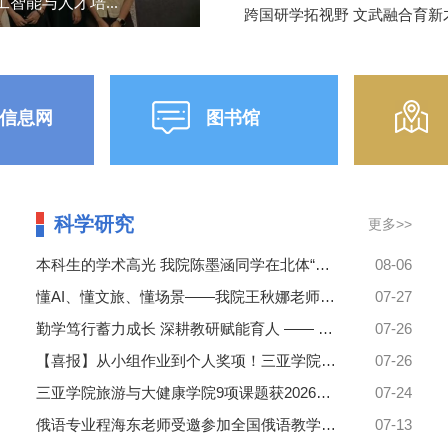
智能与人才培...
黏膜屏障，减少体内慢性炎症，
以被肠道菌群利用，进一步促进
理解的话就是，让运动的效果放大
信息网
图书馆
科学研究
更多>>
本科生的学术高光 我院陈墨涵同学在北体“运动与健康中国2030” 会议上作专题报告
08-06
懂AI、懂文旅、懂场景——我院王秋娜老师赴京参加数字文旅师资研修，为自贸港人才培养探路
07-27
勤学笃行蓄力成长 深耕教研赋能育人 —— 暑期勤学充电扎实推进专业课程改革建设
07-26
【喜报】从小组作业到个人奖项！三亚学院旅游与大健康学院学子斩获首届“全球推荐官”华南赛区二等奖
07-26
三亚学院旅游与大健康学院9项课题获2026年度海南省哲学社会科学规划课题立项
07-24
俄语专业程海东老师受邀参加全国俄语教学与研究发展论坛并作分论坛发言
07-13