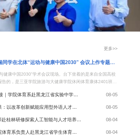
更多>>
本科生的学术高光 我院陈墨涵同学在北体“运动与健康中国2030” 会议上作专题报告
与健康中国2030”学术会议现场。台下坐着的是来自全国高校
告的，是三亚学院旅游与大健康学院休闲体育康体2401班的
于“肠-肌轴”的运动与益生菌联合干预肥胖的机制研究》。通
走访中学拓渠道 招生宣传促衔接｜学院体育系赴黑龙江省实验中学国际部开展专业宣传走访交流
08-05
菌，才能让人减脂的同时尽量不掉肌肉。这个话题，正好踩在
的交叉点上。一个本科生，凭什么能站上这个台？选题踩中了
公共外语教学部人才培养结硕果：以改革创新赋能应用型外语人才成长
08-05
，学院愿意为学生提供学术交流的平台。陈墨涵同学的研究，
减肥的人很多，但不少人遇到同一个困境，就是光运动，有人
铸师魂融AI育新人——我院教师赴桂林研修探索人工智能与人才培养深度融合
08-04
也跟着掉。高强度运动有时还会引起肠道不适。他的思路是如
拓宽省外体育生源渠道——我院体育系负责人赴黑龙江省学生体育协会开展招生宣传走访交流
08-04
生菌呢？通过梳理大量文献，他发现益生菌可以帮助修复肠道